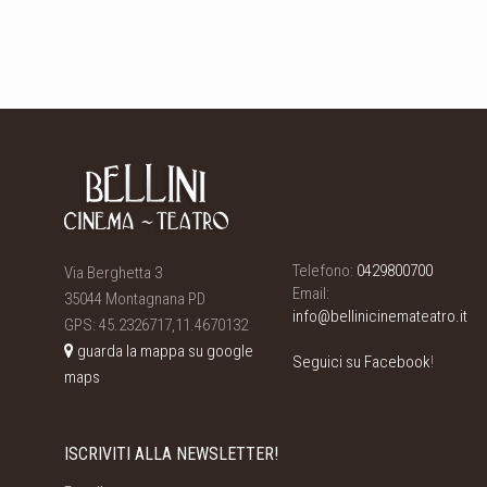
Telefono:
0429800700
Via Berghetta 3
Email:
35044 Montagnana PD
info@bellinicinemateatro.it
GPS: 45.2326717,11.4670132
guarda la mappa su google
Seguici su Facebook
!
maps
ISCRIVITI ALLA NEWSLETTER!