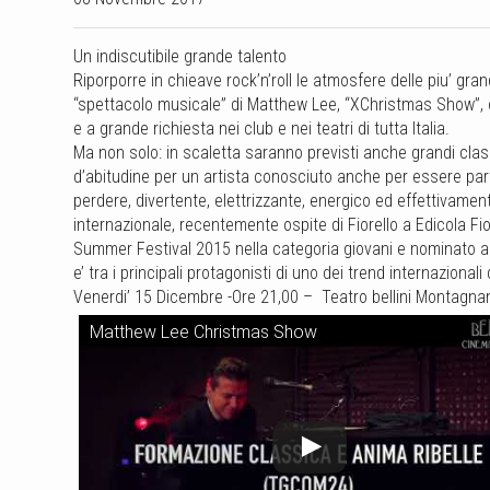
Un indiscutibile grande talento
Riporporre in chieave rock’n’roll le atmosfere delle piu’ grand
“spettacolo musicale” di Matthew Lee, “XChristmas Show”, ch
e a grande richiesta nei club e nei teatri di tutta Italia.
Ma non solo: in scaletta saranno previsti anche grandi clas
d’abitudine per un artista conosciuto anche per essere pa
perdere, divertente, elettrizzante, energico ed effettivament
internazionale, recentemente ospite di Fiorello a Edicola Fio
Summer Festival 2015 nella categoria giovani e nominato am
e’ tra i principali protagonisti di uno dei trend internazional
Venerdi’ 15 Dicembre -Ore 21,00 – Teatro bellini Montagna
Matthew Lee Christmas Show