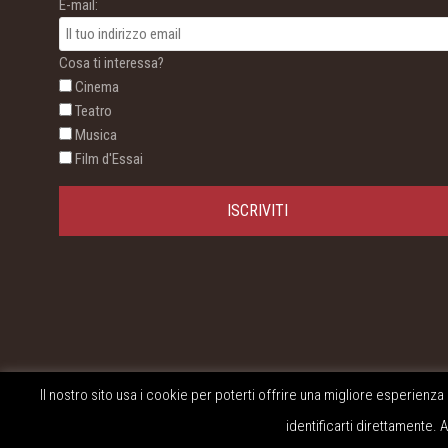
E-mail:
Cosa ti interessa?
Cinema
Teatro
Musica
Film d'Essai
Il nostro sito usa i cookie per poterti offrire una migliore esperienza
Cinema Teatro Bellini - Montagnana (PD)
identificarti direttamente.
Tutti i diritti riservati © Copyright 2026 - P.Iva 01993230281.