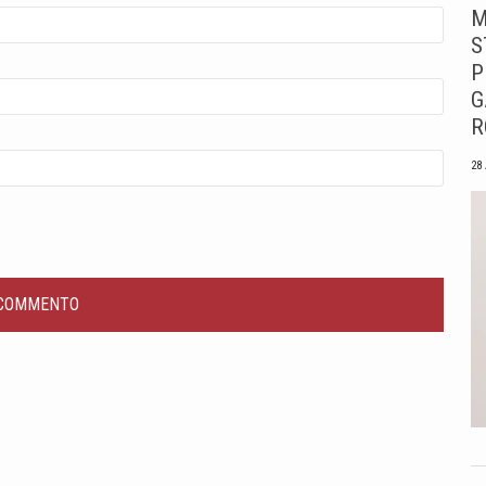
M
S
P
G
R
28