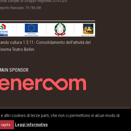
ondo Europeo di Sviluppo Regionale 2014-2020
mporto finanziato: 79.785,45€
ando cultura 1.3.11 - Consolidamento dell’attività del
inema Teatro Bellini
MAIN SPONSOR
i e altri cookies di terze parti, che non ci permettono in alcun modo di
Grafica e Sviluppo
Leggi informativa
 capito
Ecmedia Web & Graphics