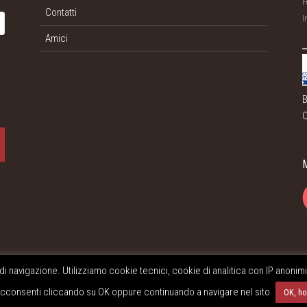
F
Contatti
I
Amici
B
C
 di navigazione. Utilizziamo cookie tecnici, cookie di analitica con IP anonim
 Acconsenti cliccando su OK oppure continuando a navigare nel sito
OK, ho