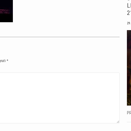
L
2
29
gnati
*
P