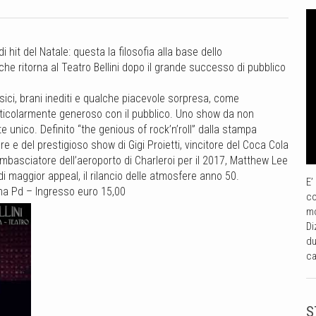
i hit del Natale: questa la filosofia alla base dello
e ritorna al Teatro Bellini dopo il grande successo di pubblico
sici, brani inediti e qualche piacevole sorpresa, come
rticolarmente generoso con il pubblico. Uno show da non
e unico. Definito “the genious of rock’n’roll” dalla stampa
re e del prestigioso show di Gigi Proietti, vincitore del Coca Cola
basciatore dell’aeroporto di Charleroi per il 2017, Matthew Lee
i di maggior appeal, il rilancio delle atmosfere anno 50.
E’
na Pd – Ingresso euro 15,00
co
mo
Di
du
ca
S