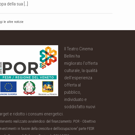
ppa della sua […]
gi le altre notizie
Il Teatro Cinema
Bellini ha
migliorato l'offerta
culturale, la qualità
dell'esperienza
offerta al
pubblico,
individuato e
soddisfatto nuovi
arget e ridotto i consumi energetici.
ntervento realizzato avvalendosi del finanziamento: POR - Obiettivo
Investimenti in favore della crescita e dell’occupazione” parte FESR