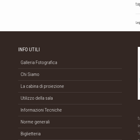
ta
Leg
INFO UTILI
Galleria Fotografica
Chi Siamo
La cabina di proiezione
Utilizzo della sala
Informazioni Tecniche
t
Norme generali
I
Biglietteria
“