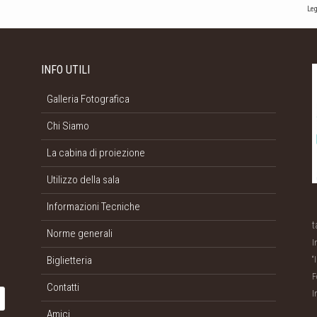
Leg
INFO UTILI
Galleria Fotografica
Chi Siamo
La cabina di proiezione
Utilizzo della sala
Informazioni Tecniche
t
Norme generali
I
Biglietteria
“
F
Contatti
I
Amici