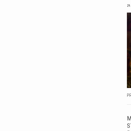
29
P
M
S