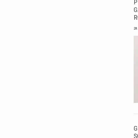
P
G
R
28
G
S