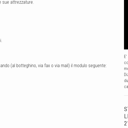
le sue attrezzature.
i.
E’
co
ando (al botteghino, via fax o via mail) il modulo seguente:
mo
Di
du
ca
S
L
2