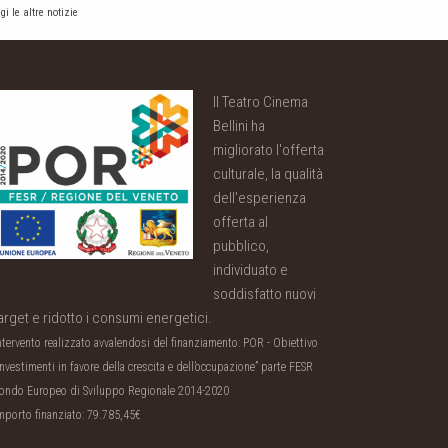
gi le altre notizie
Il Teatro Cinema
Bellini ha
migliorato l'offerta
culturale, la qualità
dell'esperienza
offerta al
pubblico,
individuato e
soddisfatto nuovi
arget e ridotto i consumi energetici.
ntervento realizzato avvalendosi del finanziamento: POR - Obiettivo
Investimenti in favore della crescita e dell’occupazione” parte FESR
ondo Europeo di Sviluppo Regionale 2014-2020
mporto finanziato: 79.785,45€