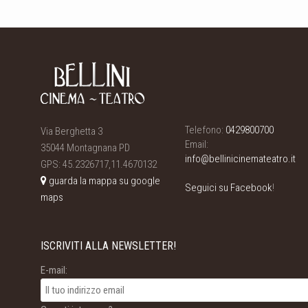
Telefono:
0429800700
Via Berghetta 3
Email:
35044 Montagnana PD
info@bellinicinemateatro.it
GPS: 45.2326717,11.4670132
guarda la mappa su google
Seguici su Facebook
!
maps
ISCRIVITI ALLA NEWSLETTER!
E-mail: