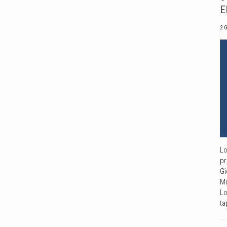
E
2 
Lo
pr
Gi
Mu
Lo
ta