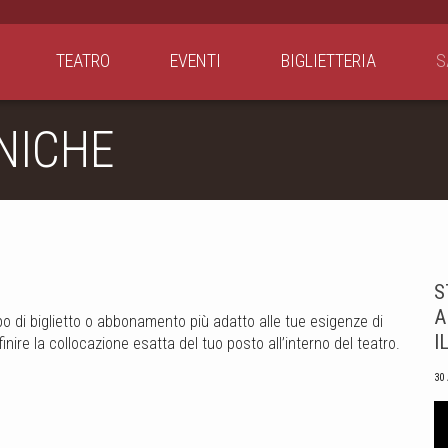
TEATRO
EVENTI
BIGLIETTERIA
S
NICHE
S
A
ipo di biglietto o abbonamento più adatto alle tue esigenze di
I
inire la collocazione esatta del tuo posto all’interno del teatro.
30